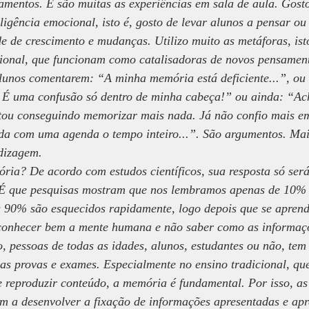
amentos. E são muitas as experiências em sala de aula. Gosto
ligência emocional, isto é, gosto de levar alunos a pensar ou
 de crescimento e mudanças. Utilizo muito as metáforas, isto 
onal, que funcionam como catalisadoras de novos pensamen
lunos comentarem: “A minha memória está deficiente...”, ou
É uma confusão só dentro de minha cabeça!” ou ainda: “Ach
stou conseguindo memorizar mais nada. Já não confio mais e
da com uma agenda o tempo inteiro...”. São argumentos. Mais
dizagem.
ia? De acordo com estudos científicos, sua resposta só será
 É que pesquisas mostram que nos lembramos apenas de 10% 
 90% são esquecidos rapidamente, logo depois que se aprend
 conhecer bem a mente humana e não saber como as informaç
, pessoas de todas as idades, alunos, estudantes ou não, tem
s provas e exames. Especialmente no ensino tradicional, qu
 reproduzir conteúdo, a memória é fundamental. Por isso, as
 a desenvolver a fixação de informações apresentadas e ap