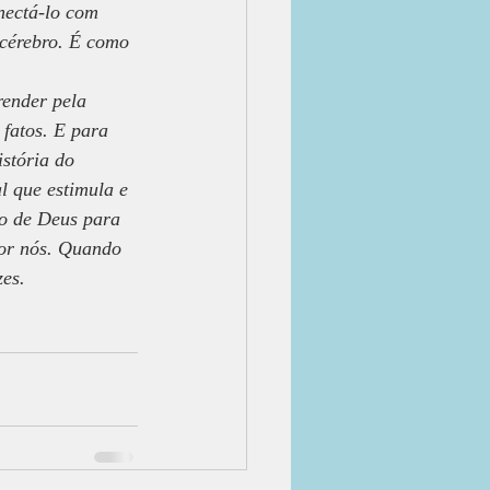
nectá-lo com 
 cérebro. É como 
render pela 
fatos. E para 
istória do 
l que estimula e 
to de Deus para 
por nós. Quando 
es.