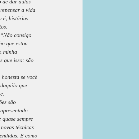
 de dar aulas 
 repensar a vida 
é, histórias 
tos.
 “Não consigo 
o que estou 
m minha 
 que isso: são 
 honesta se você 
daquilo que 
e.
ões são 
 apresentado 
e quase sempre 
 novas técnicas 
rendidas. E como 