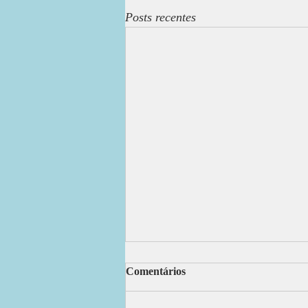
Posts recentes
DEUS OUVE
Comentários
Ó Deus, soberano e de bondade Com
poder, sabedoria, amor profundo