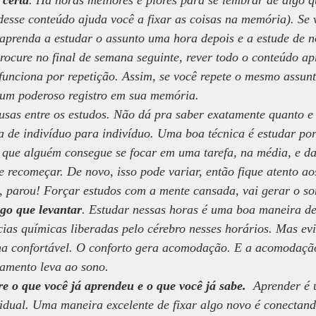
 certa
. Há horas melhores e piores para se lembrar de algo q
desse conteúdo ajuda você a fixar as coisas na memória). Se 
 aprenda a estudar o assunto uma hora depois e a estude de 
rocure no final de semana seguinte, rever todo o conteúdo ap
unciona por repetição. Assim, se você repete o mesmo assunt
 um poderoso registro em sua memória.
usas entre os estudos. Não dá pra saber exatamente quanto e
a de indivíduo para indivíduo. Uma boa técnica é estudar por
que alguém consegue se focar em uma tarefa, na média, e d
e recomeçar. De novo, isso pode variar, então fique atento ao
 parou! Forçar estudos com a mente cansada, vai gerar o so
ogo que levantar
. Estudar nessas horas é uma boa maneira de
ias químicas liberadas pelo cérebro nesses horários. Mas evi
a confortável. O conforto gera acomodação. E a acomodaçã
xamento leva ao sono.
re o que você já aprendeu e o que você já sabe.
  Aprender é 
vidual. Uma maneira excelente de fixar algo novo é conectand