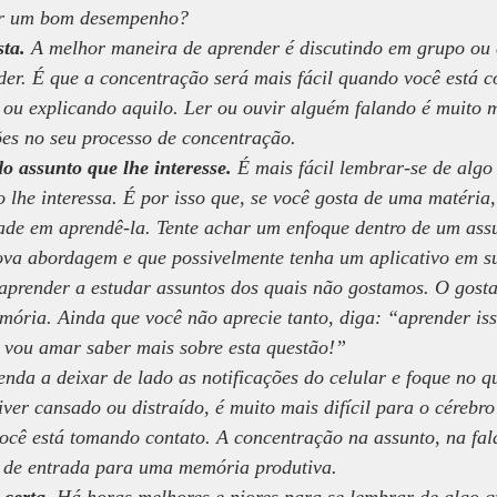
er um bom desempenho?
sta.
 A melhor maneira de aprender é discutindo em grupo ou 
nder. É que a concentração será mais fácil quando você está 
ou explicando aquilo. Ler ou ouvir alguém falando é muito ma
ões no seu processo de concentração.
o assunto que lhe interesse.
 É mais fácil lembrar-se de algo 
 lhe interessa. É por isso que, se você gosta de uma matéria
dade em aprendê-la. Tente achar um enfoque dentro de um ass
nova abordagem e que possivelmente tenha um aplicativo em s
 aprender a estudar assuntos dos quais não gostamos. O gosta
emória. Ainda que você não aprecie tanto, diga: “aprender iss
e vou amar saber mais sobre esta questão!”
enda a deixar de lado as notificações do celular e foque no q
ver cansado ou distraído, é muito mais difícil para o cérebro 
cê está tomando contato. A concentração na assunto, na fala
a de entrada para uma memória produtiva.