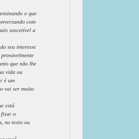
ensinando o que 
conversando com 
is suscetível a 
do seu interesse 
, provavelmente 
unto que não lhe 
ua vida ou 
r é um 
o vai ser muito 
ue está 
fixar o 
, no texto ou 