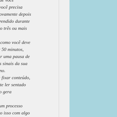
ue você 
você precisa 
novamente depois 
rendido durante 
o três ou mais 
 como você deve 
 50 minutos, 
ar uma pausa de 
s sinais da sua 
no.
 fixar conteúdo, 
te ler sentado 
o gera 
um processo 
o isso com algo 