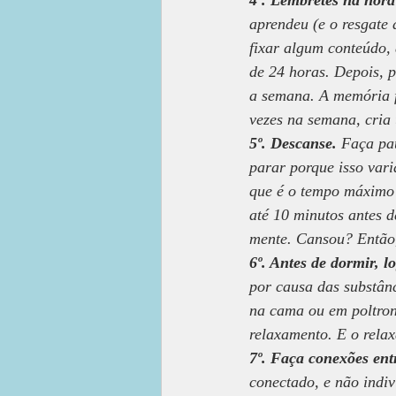
4º. Lembretes na hora
aprendeu (e o resgate 
fixar algum conteúdo,
de 24 horas. Depois, p
a semana. A memória f
vezes na semana, cria
5º. Descanse.
 Faça pa
parar porque isso vari
que é o tempo máximo 
até 10 minutos antes d
mente. Cansou? Então,
6º. Antes de dormir, l
por causa das substânc
na cama ou em poltron
relaxamento. E o rela
7º. Faça conexões ent
conectado, e não indi