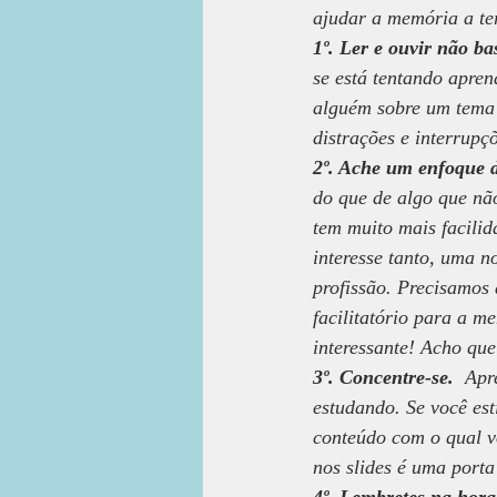
ajudar a memória a t
1º. Ler e ouvir não ba
se está tentando apre
alguém sobre um tema 
distrações e interrupç
2º. Ache um enfoque d
do que de algo que não
tem muito mais facili
interesse tanto, uma 
profissão. Precisamos
facilitatório para a m
interessante! Acho qu
3º. Concentre-se.
  Apr
estudando. Se você esti
conteúdo com o qual vo
nos slides é uma port