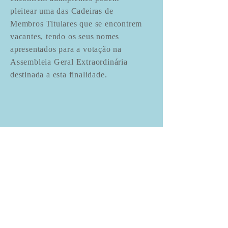
pleitear uma das Cadeiras de
Membros Titulares que se encontrem
vacantes,
tendo
os seus nomes
apresentados para a votação na
Assembleia Geral Extraordinária
destinada a esta finalidade.