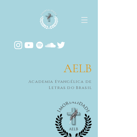
AELB
Academia Evangélica de
Letras do Brasil