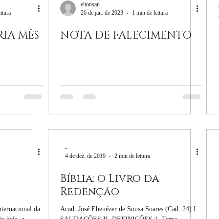
eltonsan
itura
26 de jan. de 2023
1 min de leitura
RIA MÊS
NOTA DE FALECIMENTO
-
4 de dez. de 2019
2 min de leitura
Bíblia: o Livro da
Redenção
ternacional da
Acad. José Ebenézer de Sousa Soares (Cad. 24) I.