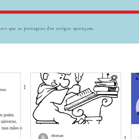
tes que as postagens dos artigos apareçam.
itura
m poder,
 universo,
 tuas mãos o
eltonsan