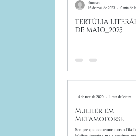
eltonsan
16 de mai. de 2023
0 min de le
TERTÚLIA LITERÁ
DE MAIO_2023
-
4 de mar. de 2020
1 min de leitura
Mulher em
Metamoforse
Sempre que comemoramos o Dia In