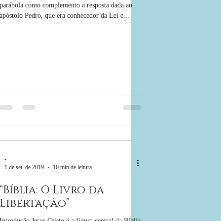
parábola como complemento a resposta dada ao
apóstolo Pedro, que era conhecedor da Lei e...
-
1 de set. de 2019
10 min de leitura
“Bíblia: O Livro da
Libertação”
Introdução Jesus Cristo é a figura central da Bíblia.