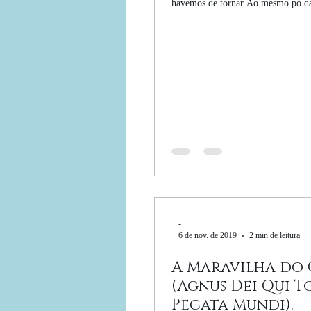
havemos de tornar Ao mesmo pó da 
-
6 de nov. de 2019
2 min de leitura
A Maravilha do 
(Agnus Dei Qui To
Pecata Mundi).