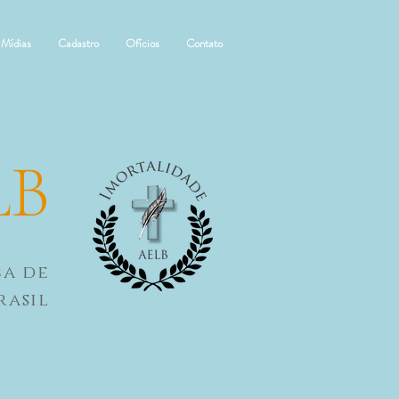
Mídias
Cadastro
Ofícios
Contato
LB
ca de
rasil