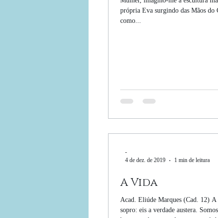
Mulher, imagino-me a escultura mai
própria Eva surgindo das Mãos do 
como...
-
4 de dez. de 2019
1 min de leitura
A Vida
Acad. Eliúde Marques (Cad. 12) A
sopro: eis a verdade austera. Somos