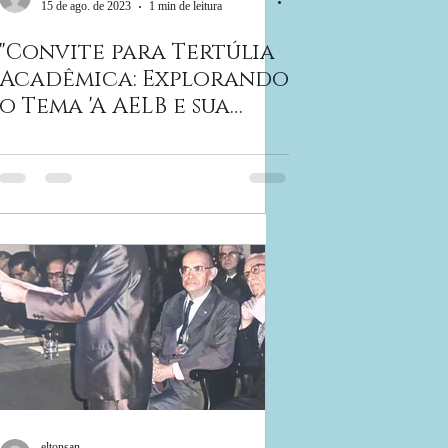
15 de ago. de 2023
1 min de leitura
"Convite para Tertúlia
Acadêmica: Explorando
o Tema 'A AELB e sua
Resposta ao
Secularismo:
Abordando
eltonsan