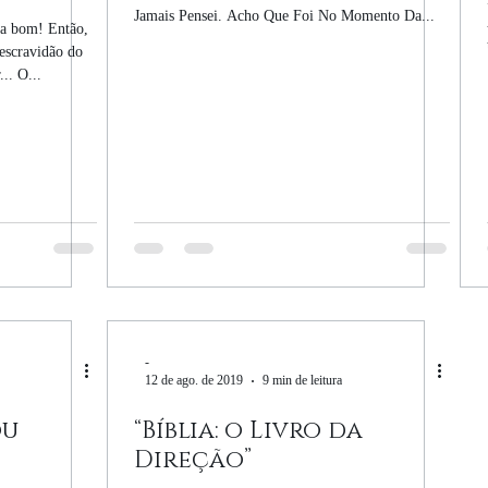
Jamais Pensei. Acho Que Foi No Momento Da...
era bom! Então,
escravidão do
.. O...
-
12 de ago. de 2019
9 min de leitura
ou
“Bíblia: o Livro da
Direção”