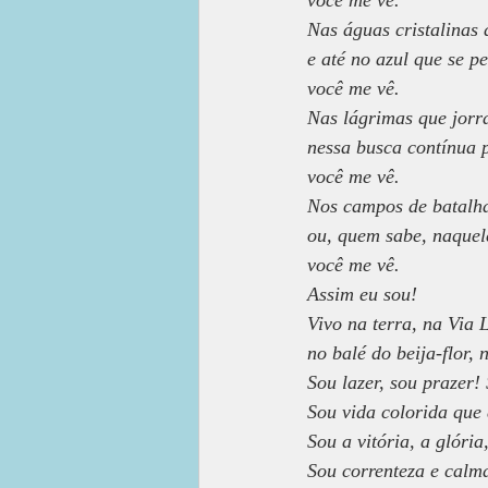
você me vê.
Nas águas cristalinas 
e até no azul que se p
você me vê.
Nas lágrimas que jor
nessa busca contínua p
você me vê.
Nos campos de batalha
ou, quem sabe, naquel
você me vê.
Assim eu sou!
Vivo na terra, na Via 
no balé do beija-flor,
Sou lazer, sou prazer! 
Sou vida colorida que d
Sou a vitória, a glória
Sou correnteza e calma