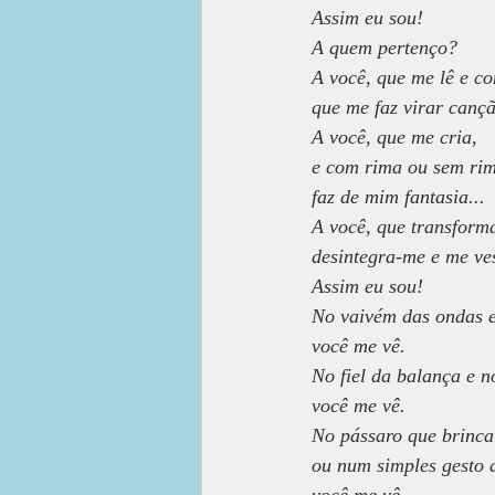
Assim eu sou!
A quem pertenço?
A você, que me lê e c
que me faz virar canç
A você, que me cria,
e com rima ou sem ri
faz de mim fantasia...
A você, que transform
desintegra-me e me ves
Assim eu sou!
No vaivém das ondas e 
você me vê.
No fiel da balança e n
você me vê.
No pássaro que brinca
ou num simples gesto 