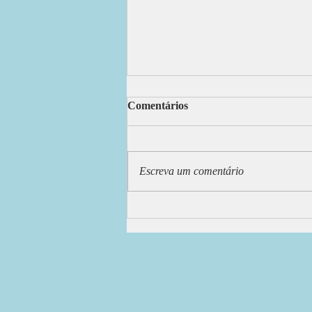
DEUS OUVE
Comentários
Ó Deus, soberano e de bondade Com
poder, sabedoria, amor profundo
Criaste o universo, criaste a
Escreva um comentário
humanidade E manténs em tuas
mãos o nosso...