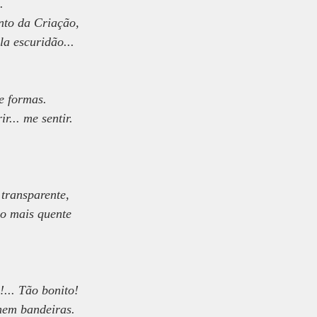
.
nto da Criação,
a escuridão...
 e formas.
r... me sentir.
 transparente,
o mais quente
... Tão bonito!
 nem bandeiras.