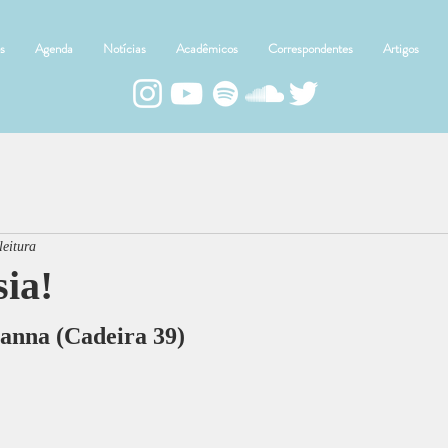
s
Agenda
Notícias
Acadêmicos
Correspondentes
Artigos
leitura
sia!
anna (Cadeira 39)