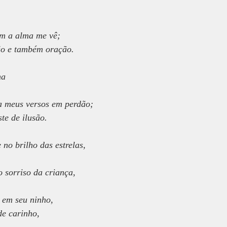
om a alma me vê;
ão e também oração.
ma
a meus versos em perdão;
te de ilusão.
no brilho das estrelas,
o sorriso da criança,
 em seu ninho,
de carinho,