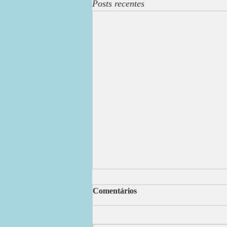
Posts recentes
DEUS OUVE
Comentários
Ó Deus, soberano e de bondade Com
poder, sabedoria, amor profundo