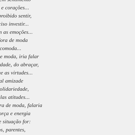
 e corações...
oibido sentir,
so investir...
 as emoções...
fora de moda
ncomoda...
e moda, iria falar
rdade, do abraçar,
 as virtudes...
tal amizade
olidariedade,
las atitudes...
ora de moda, falaria
orça e energia
 situação for:
s, parentes,