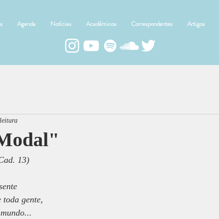
s
Agenda
Notícias
Acadêmicos
Correspondentes
Artigos
leitura
"Modal"
Cad. 13)
sente
e toda gente,
 mundo...