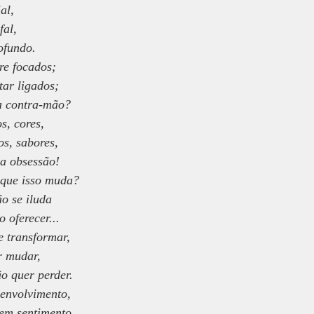
al,
fal,
ofundo.
re focados;
tar ligados;
a contra-mão?
s, cores,
os, sabores,
a obsessão!
 que isso muda?
o se iluda
 oferecer...
e transformar,
r mudar,
o quer perder.
envolvimento,
em sentimento