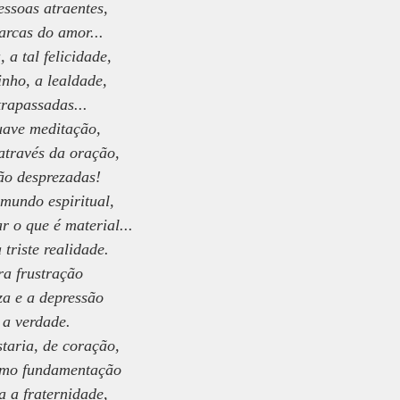
ssoas atraentes,
arcas do amor...
 a tal felicidade,
inho, a lealdade,
trapassadas...
uave meditação,
través da oração,
tão desprezadas!
mundo espiritual,
r o que é material...
triste realidade.
a frustração
za e a depressão
 a verdade.
taria, de coração,
omo fundamentação
a a fraternidade,