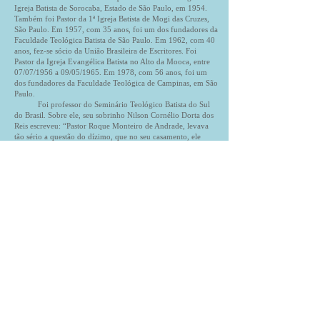
Igreja Batista de Sorocaba, Estado de São Paulo, em 1954.
Também foi Pastor da 1ª Igreja Batista de Mogi das Cruzes,
São Paulo. Em 1957, com 35 anos, foi um dos fundadores da
Faculdade Teológica Batista de São Paulo. Em 1962, com 40
anos, fez-se sócio da União Brasileira de Escritores. Foi
Pastor da Igreja Evangélica Batista no Alto da Mooca, entre
07/07/1956 a 09/05/1965. Em 1978, com 56 anos, foi um
dos fundadores da Faculdade Teológica de Campinas, em São
Paulo.
Foi professor do Seminário Teológico Batista do Sul
do Brasil. Sobre ele, seu sobrinho Nilson Cornélio Dorta dos
Reis escreveu: “Pastor Roque Monteiro de Andrade, levava
tão sério a questão do dízimo, que no seu casamento, ele
calculou o valor dos presentes recebidos e sobre esse valor,
entregou o dízimo”. Faleceu em 1990, com 68 anos de idade.
Patrono
Acad. José de Souza