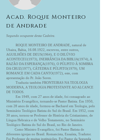
Acad. Roque Monteiro
de Andrade
Segundo ocupante desta Cadeira.
ROQUE MONTEIRO DE ANDRADE, natural de
Ubaira, Bahia,
16.08.1922
, escreveu, entre outros,
AGUILHÕES DE DEUS(1964), E O DILÚVIO
ACONTECEU(1973), INERRÂNCIA DA BIBLIA(1974), A
RAZÃO DA ESPERANÇA(1976), O PÚLPITO À SOMBRA
DA CRUZ(1977), CÁTEDRA E PÚLPITO(1979), UM
ROMANCE EM CADA CANTO(1972), este, com
apresentação do Pr. João Soren.
Traduziu também FRONTEIRAS NA TEOLOGIA
MODERNA, A TEOLOGIA PROTESTANTE AO ALCANCE
DE TODOS.
Em 1949, com 27 anos de idade, foi consagrado ao
Ministério Evangélico, tornando-se Pastor Batista. Em 1950,
com 28 anos de idade, formou-se Bacharel em Teologia, pelo
Seminário Teológico Batista do Sul do Brasil. Em 1952, com
30 anos, tornou-se Professor de História do Cristianismo, de
Língua Hebraica e de Velho Testamento, no Seminário
Teológico Batista do Sul do Brasil, no Rio de Janeiro.
Como Ministro Evangélico, foi Pastor Batista de
diferentes igrejas no Brasil. Romancista, Ensaísta, Tradutor.
Foi Professor de muitas instituições. Foi Pastor da Segunda