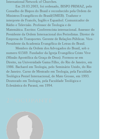
International Network of Churches.
Em 20.03.2003, foi ordenado, BISPO PRIMAZ, pelo
Conselho de Bispos do Brasil e reconhecido pela Ordem de
Ministros Evangélicos do Brasil(OMEB). Tradutor e
interprete de Francês, Inglês e Espanhol. Comunicador de
Rádio e Televisão. Professor de Teologia e de
Matemática. Escritor. Conferencista internacional. Assessor do
Presidente da Ordem Internacional dos Periodistas. Diretor de
Empresa de Transportes. Gerente de Relações Públicas. Vice-
Presidente da Academia Evangélica de Letras do Brasil.
Membro da Ordem dos Advogados do Brasil, sob o
numero 61569. Fundador da Igreja Evangélica Cristo Vive
(Missão Apostólica da Graça de Deus). Formou-se em
Direito, na Universidade Gama Filho, do Rio de Janeiro, em
1986. Bacharel em Teologia, pelo Seminário Unido, do Rio
de Janeiro. Curso de Mestrado em Teologia, pela Faculdade
Teológica Peniel Internacional, de Mato Grosso, em 1993.
Doutorado em Teologia, pela Faculdade Teológica e
Eclesiástica do Paraná, em 1994.
2º ocupante