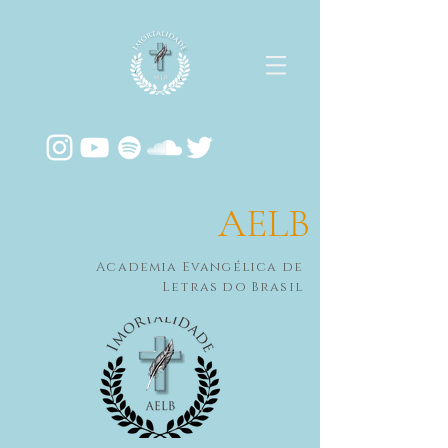
AELB
Academia Evangélica de
Letras do Brasil