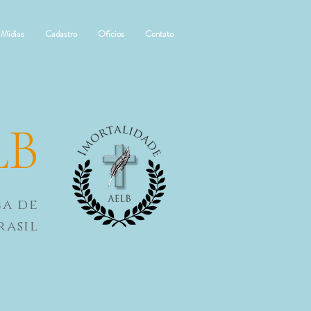
Mídias
Cadastro
Ofícios
Contato
LB
ca de
rasil