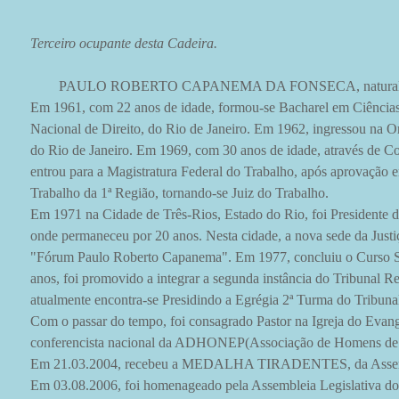
Terceiro ocupante desta Cadeira.
PAULO ROBERTO CAPANEMA DA FONSECA, natural do Ri
Em 1961, com 22 anos de idade, formou-se Bacharel em Ciências, 
Nacional de Direito, do Rio de Janeiro. Em 1962, ingressou na 
do Rio de Janeiro. Em 1969, com 30 anos de idade, através de Co
entrou para a Magistratura Federal do Trabalho, após aprovação e
Trabalho da 1ª Região, tornando-se Juiz do Trabalho.
Em 1971 na Cidade de Três-Rios, Estado do Rio, foi Presidente d
onde permaneceu por 20 anos. Nesta cidade, a nova sede da Just
"Fórum Paulo Roberto Capanema". Em 1977, concluiu o Curso S
anos, foi promovido a integrar a segunda instância do Tribunal R
atualmente encontra-se Presidindo a Egrégia 2ª Turma do Tribuna
Com o passar do tempo, foi consagrado Pastor na Igreja do Eva
conferencista nacional da ADHONEP(Associação de Homens de 
Em 21.03.2004, recebeu a MEDALHA TIRADENTES, da Assemble
Em 03.08.2006, foi homenageado pela Assembleia Legislativa do 