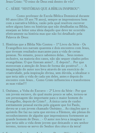
Jesus Cristo: “O reino de Deus está dentro de vós”.
C - SÉRIE “HISTÓRIAS QUE A BÍBLIA INSPIROU”:
Como professor de Escola Bíblica Dominical durante
60 anos (dos 18 aos 78 anos), sempre se impressionou bem
com a narrativa bíblica, razão pela qual resolveu escrever
sobre alguns fatos ou histórias que não detalhadas na Bíblia,
ensejam ao leitor uma ideia daquilo que deve ter ocorrido
efetivamente na história mas que não foi detalhado pela
Palavra de Deus:
Histórias que a Bíblia Não Contou – 1º Livro da Série - Os
Evangelhos nos narram quarenta e dois encontros com Jesus,
que tiveram resultados marcantes para a vida de certas
pessoas. No entanto, pouco sabemos delas... Seus nomes
inclusive, na maioria dos casos, não são sequer citados pelos
evangelistas. O que fizeram antes?... E depois?... Por que
mereceram a atenção de Jesus de forma tão positiva?... - A
imaginação do autor nos leva através de um exercício de
criatividade, pela inspiração divina, sem dúvida, a idealizar o
que teria sido a vida de cada um deles, antes e depois do
encontro com Jesus... Como Cristo influenciou e transformou
as suas vidas!!!
Onésimo, a Volta do Escravo – 2º Livro da Série - Por que
um jovem escravo, do qual muito pouco se sabe, tornou-se
um personagem tão importante para o maior homem do
Evangelho, depois de Cristo?... A única carta de cunho
estritamente pessoal escrita pelo gigante que foi Paulo,
deveu-se a um jovem chamado Onésimo... As citações que o
apóstolo lhe faz na carta que enviou a Filemon, são plenas do
reconhecimento de alguém que impressionou fortemente ao
grande homem de Deus... - O autor nos leva a imaginar o
que teria sido a vida deste jovem que deixando o seu senhor
terreno, tornou-se servo do Senhor dos céus e da terra!