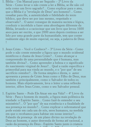
Bíblia – Um Manual para ser Seguido – 2º Livro da
Série - Como levar o não crente a ler a Bíblia, se êle não crê
nela como um livro sagrado?... Como explicar para o ateu,
que a Bíblia é a "revelação de Deus" aos homens?... Como
ressaltar para êle, a autenticidade e fidelidade do texto
bíblico, que deve ser por isso mesmo, respeitado e
observado?... O autor consegue de maneira sucinta e lógica,
conduzir o incrédulo a fazer uma abordagem diferente da
Bíblia, levando-o a raciocinar que um livro que levou 1600
anos para ser escrito, e que 2000 anos depois continua a ser
lido por uma grande parte da humanidade, tem que conter
realmente algo de muito especial, ou seja, a palavra de Deus
!
Jesus Cristo – Você o Conhece? – 3º Liveo da Série - Como
pode o não crente entender a figura que o mundo ocidental
mistificou e chama de Jesus Cristo?... Como alcançar a
compreensão de uma personalidade que é humana, mas
também divina?... Como apreender a beleza e o significado
do nascimento virginal de Jesus?... Qual a razão específica e
primordial para sua vinda ao mundo, e o "por que" de seu
sacrifício remidor?... De forma simples e direta, o autor
apresenta a pessoa de Cristo Jesus como o Filho de Deus, mas
também e principalmente, como o Salvador de todos os
homens. Mais objetivamente, leva o leitor a uma reflexão
interior, sôbre Jesus Cristo, como o seu Salvador pessoal.
Espírito Santo – Pode Ele Atuar em sua Vida? – 4º Livro da
Série - Para o homem do mundo, a figura mais polêmica da
trindade: o Espírito Santo... Como fazê-lo entender o seu
ministério?... O "por que" de sua existência e a finalidade de
sua presença no mundo?... Como explicar o sobrenatural que
pode existir em cada um de nós, seres humanos, na medida
em que o recebamos para habitar em nosso interior?...
Falando da presença de um plano divino na revelação de
Deus ao homem, o autor desvenda de forma até racional, a
razão da presença do Deus - Espírito Santo junto à criatura