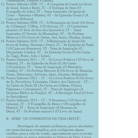
Lamentações, Ezequiel e Daniel);
Pontos Salientes 2008: 1T – A Conquista de Canaã (os livros
de Josué, Juízes e Rute); 2T – A Teologia de Jesus (O
Evangelho de João); 3T – Tema Inspirador (A Igreja de
Cristo – Natureza e Missão); 4T – As Epístolas Gerais I (A
Carta aos Hebreus);
Pontos Salientes 2009: 1T – A Monarquia em Israel (Os livros
de 1/2Samuel, 1/2Reis, 1/2Crônicas); 2T – O Cristianismo
pioneiro (O livro de Atos dos Apóstolos); 3T – Tema
Inspirador (O Sermão da Montanha); 4T – Os Profetas
Menores I (Os livros de Oséias, Joel, Amós, Obadias, Jonas);
Pontos Salientes 2010: 1T – A Restauração de Israel (Os
livros de Esdras, Neemias e Ester); 2T – As Epístolas de Paulo
I (A Carta aos Romanos); 3T - Tema de Inspiração (O
Discipulado Cristão); 4T – As Epístolas Gerais II (As Cartas
de Tiago, Pedro, João e Judas);
Pontos Salientes 2011 – 1T – Os Livros Poéticos I (O livro de
Salmos); 2T – As Epístolas de Paulo II (As Cartas
1/2Coríntios); 3T – Tema de Inspiração (O Ministério
Cristão); 4T – Os Profetas Menores II (Os livros de Miquéias,
Naum, Habacuque, Sofonias, Ageu, Zacarias, Malaquias);
Pontos Salientes 2012 – 1T – Os Livros Poéticos II (Os livros
de Jó, Provérbios, Eclesiastes, Cântico dos Cânticos) – 2T –
As Cartas de Paulo III (As Cartas aos Gálatas, Efésios,
Filipenses e Colossenses); 3T – Tema de Inspiração (A
Doutrina Bíblica da Oração); 4T – A Revelação Final (O livro
de Apocalipse);
Pontos Salientes 2013 – 1T – O Pentateuco I (O livro de
Gênesis); 2T – O Evangelho do Reino ( OEvangelho de
Mateus); 3T – Tema de Inspiração (A Doutrina de
Deus); 4T – Os Profetas maiores I (O Livro de Isaías).
B - SÉRIE “OS CONFRONTOS DA VIDA CRISTÃ”:
Abordagem de assuntos polêmicos, pouco abordados
em nossa literatura evangélica, pois configuram alguns
conflitos para a vida do cristão, especialmente para os recém-
convertidos ou pouco instruídos na Palavra de Deus. Livros