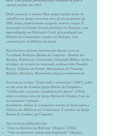
Melo. Essa família pernambucana transferiu-se para a
capital paulista em 1954.
Desde pequena, a menina Rute sempre gostou muito de
trabalhar na igreja e aos treze anos já era professora da
EBD, tendo posteriormente ocupado diversos cargos. É
licenciada em Estudos Sociais, bacharel em Teologia, com
especialização em Educação Cristã, pós-graduada em
História do Cristianismo e mestre em Teologia, com
concentração em História da Igreja.
Rute lecionou diversas matérias por dezoito anos na
Faculdade Teológica Batista de Campinas: História dos
Batistas, História do Cristianismo, Geografia Bíblica (tendo o
privilégio de suceder ao renomado professor leto Oswaldo
Ronis), Didática de Ensino, Metodologia da Pesquisa,
Religiões Mundiais, Movimentos religiosos modernos etc.
Escreveu as revistas "Celebrando o centenário" (2007), sobre
os cem anos da Primeira Igreja Batista de Campinas e
"Celebrando o passado, desafiados pelo futuro" (2010),
sobre os oitenta anos da Igreja Batista do Cambuí, fruto de
sua pesquisa e redação.
Atualmente, dedica-se à pesquisa e escrita de livros sobre a
História das Mulheres no Cristianismo. É membro da Igreja
Batista do Cambuí, em Campinas.
Seus livros já publicados são:
"Uma voz feminina na Reforma" (Hagnos: 2010);
"Uma voz feminina calada pela Inquisição" (Hagnos: