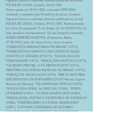
Figueira Chaves e conforme discurso publicado no jornal
FOLHA DE GOIAZ, Goiânia,
04.02.1983
.
Tomou posse em
30.04.1982
, consoante DIPLOMA
conferido e assinado pelo Presidente da época, Anselmo
Figueira Chaves e conforme discurso publicado no jornal
FOLHA DE GOIAZ, Goiânia,
04.02.1983
. Posteriormente,
por força do parágrafo 3º, do Artigo 10, do ESTATUTO, foi
feito membro correspondente. Eis sua biografia resumida:
MÁRIO RIBEIRO MARTINS, de Ipupiara, Bahia,
07.08.1943
, autor de vários livros, entre os quais,
"CORRENTES IMIGRATÓRIAS NO BRASIL"(1972),
"SUBDESENVOLVIMENTO-UMA CONCEITUAÇÃO
ESTÁTICA E DINÂMICA"(1973), "SOCIOLOGIA DA
COMUNIDADE"(1973), "MISCELÂNIA POÉTICA"(1973),
"GILBERTO FREYRE, O EX-PROTESTANTE"(1973),
"HISTÓRIA DAS IDÉIAS RADICAIS NO BRASIL"(1974),
"ESBOÇO DE SOCIOLOGIA"(1974), "BREVE HISTÓRIA
DOS BATISTAS EM PERNAMBUCO"(1974)(com Zaqueu
Moreira de Oliveira), "FILOSOFIA DA CIÊNCIA"(1979),
"SOCIOLOGIA GERAL & ESPECIAL"(1980), "PERFIL
LITERÁRIO"(1981), "LETRAS ANAPOLINAS"(1984),
"JORNALISTAS, POETAS E ESCRITORES DE ANÁPOLIS"
(1986), "ENDEREÇÁRIO CULTURAL BRASILEIRO"
(1987), "ESTUDOS LITERÁRIOS DE AUTORES
GOIANOS"(1995), "ESCRITORES DE GOIÁS"(1996),
"DICIONÁRIO BIOBIBLIOGRÁFICO DE GOIÁS"(1999),
“DICIONÁRIO BIOBIBLIOGRÁFICO DO
TOCANTINS”(2001), “DICIONÁRIO BIOBIBLIOGRÁFICO