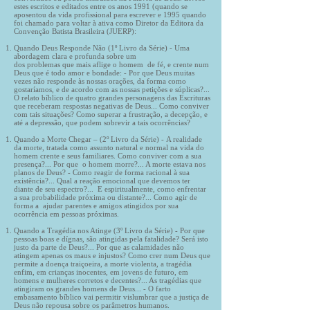
estes escritos e editados entre os anos 1991 (quando se
aposentou da vida profissional para escrever e 1995 quando
foi chamado para voltar à ativa como Diretor da Editora da
Convenção Batista Brasileira (JUERP):
Quando Deus Responde Não (1º Livro da Série) - Uma
abordagem clara e profunda sobre um
dos problemas que mais aflige o homem de fé, e crente num
Deus que é todo amor e bondade: - Por que Deus muitas
vezes não responde às nossas orações, da forma como
gostaríamos, e de acordo com as nossas petições e súplicas?...
O relato bíblico de quatro grandes personagens das Escrituras
que receberam respostas negativas de Deus... Como conviver
com tais situações? Como superar a frustração, a decepção, e
até a depressão, que podem sobrevir a tais ocorrências?
Quando a Morte Chegar – (2º Livro da Série) - A realidade
da morte, tratada como assunto natural e normal na vida do
homem crente e seus familiares. Como conviver com a sua
presença?... Por que o homem morre?... A morte estava nos
planos de Deus? - Como reagir de forma racional à sua
existência?... Qual a reação emocional que devemos ter
diante de seu espectro?... E espiritualmente, como enfrentar
a sua probabilidade próxima ou distante?... Como agir de
forma a ajudar parentes e amigos atingidos por sua
ocorrência em pessoas próximas.
Quando a Tragédia nos Atinge (3º Livro da Série) - Por que
pessoas boas e dígnas, são atingidas pela fatalidade? Será isto
justo da parte de Deus?... Por que as calamidades não
atingem apenas os maus e injustos? Como crer num Deus que
permite a doença traiçoeira, a morte violenta, a tragédia
enfim, em crianças inocentes, em jovens de futuro, em
homens e mulheres corretos e decentes?... As tragédias que
atingiram os grandes homens de Deus... - O farto
embasamento bíblico vai permitir vislumbrar que a justiça de
Deus não repousa sobre os parâmetros humanos.