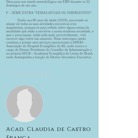
Deus para um estudo metodológico em EBD durante os 52
domingos de um ano.
F – SÉRIE EXTRA “TEMAS ATUAIS OU EMERGENTES”:
Tendo aos 80 anos de idade (2018), procurado se
afastar de todas as suas atividades executivas e/ou
magisteriais, prepara-se para refletir sobre alguns temas da
atualidade que estão a envolver a nossa moderna sociedade, e
que o preocupam, razão pela qual, provavelmente, virá
escrever algo sobre tais assuntos. Neste interregno ainda
continua a prestar seus serviços operacionais à AHERJ –
Associação do Hospital Evangélico do RJ, onde exerce o
cargo de Diretor Presidente do Conselho de Administração e
na própria AELB – Academia Evangélica de Letras do Brasil,
onde desempenha a função de Diretor-Secretário Executivo.
3º ocupante
Acad. Claudia de Castro