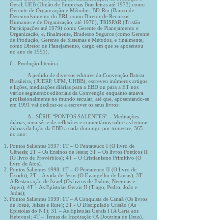
Geral; UEB (União de Empresas Brasileiras até 1973) como
Gerente de Organização e Métodos; BD-Rio (Banco de
Desenvolvimento do ERJ, como Diretor de Recursos
Humanos e de Organização, até 1976), TRISPAR (Tristão
Participações até 1979) como Gerente de Planejamento e
Organização, e, finalmente, Bradesco Seguros (como Gerente
de Produção, Gerente de Sistemas e Métodos, e finalmente,
como Diretor de Planejamento, cargo em que se aposentou
no ano de 1991).
6 - Produção literária
A pedido de diversos editores da Convenção Batista
Brasileira, (JUERP, UFM, UHBB), escreveu inúmeros artigos
e lições, meditações diárias para a EBD ou para a ET nos
vários segmentos editoriais da Convenção enquanto atuava
profissionalmente no mundo secular, até que, aposentando-se
em 1991 vai dedicar-se a escrever os seus livros:
A - SÉRIE “PONTOS SALENTES” – Meditações
diárias, uma série de reflexões e comentários sobre as leituras
diárias da lição da EBD a cada domingo por trimestre, 365
no ano:
Pontos Salientes 1997: 1T – O Pentateuco I (O livro de
Gênesis; 2T – Os Ensinos de Jesus; 3T – Os livros Poéticos II
(O livro de Provérbios); 4T – O Cristianismo Primitivo (O
livro de Atos).
Pontos Salientes 1998: 1T – O Pentateuco II (O livro de
Êxodo); 2T – A vida de Jesus (O Evangelho de Lucas); 3T –
A Restauração de Israel (Os livros de Esdras, Neemias e
Ageu); 4T – As Epístolas Gerais II (Tiago, Pedro, João e
Judas);
Pontos Salientes 1999: 1T – A Conquista de Canaã (Os livros
de Josué, Juizes e Rute); 2T - O Discipulado Cristão (As
Epístolas do NT); 3T – As Epístolas Gerais I (A Carta aos
Hebreus); 4T – Temas de Inspiração (A Doutrina de Deus).