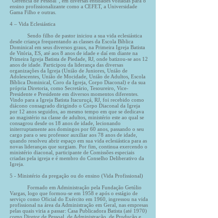
“Gerência de Pessoal”, em diversas entidades voltadas para o
ensino profissionalizante como a CEFET, a Universidade
Gama Filho e outras.
4 – Vida Eclesiástica
Sendo filho de pastor iniciou a sua vida eclesiástica
desde criança frequentando as classes da Escola Bíblica
Dominical em seus diversos graus, na Primeira Igreja Batista
de Vitória, ES, até aos 8 anos de idade e daí em diante na
Primeira Igreja Batista de Piedade, RJ, onde batizou-se aos 12
anos de idade. Participou da liderança das diversas
organizações da Igreja (União de Juniores, União de
Adolescentes, União de Mocidade, União de Adultos, Escola
Bíblica Dominical, Coro da Igreja, Corpo Diaconal) e da sua
própria Diretoria, como Secretário, Tesoureiro, Vice-
Presidente e Presidente em diversos momentos diferentes.
Vindo para a Igreja Batista Itacuruçá, RJ, foi recebido como
diácono consagrado dirigindo o Corpo Diaconal da Igreja
por 12 anos seguidos, ao mesmo tempo em que se dedicava
ao magistério na classe de adultos, ministério este ao qual se
consagrou desde os 18 anos de idade, lecionando
initerruptamente aos domingos por 60 anos, passando o seu
cargo para o seu professor auxiliar aos 78 anos de idade,
quando resolveu abrir espaço em sua vida eclesiástica para as
novas lideranças que surgiam. Por fim, continua exercendo o
ministério diaconal, participante de Comissões especiais
criadas pela igreja e é membro do Conselho Deliberativo da
Igreja.
5 - Ministério da pregação ou do ensino (Vida Profissional)
Formado em Administração pela Fundação Getúlio
Vargas, logo que formou-se em 1958 e após o estágio de
serviço como Oficial do Exército em 1960, ingressou na vida
profissional na área da Administração em Geral, nas empresas
pelas quais viria a passar: Casa Publicadora Batista (até 1970)
como Diretor de Pessoal, de Administração, de Produção e