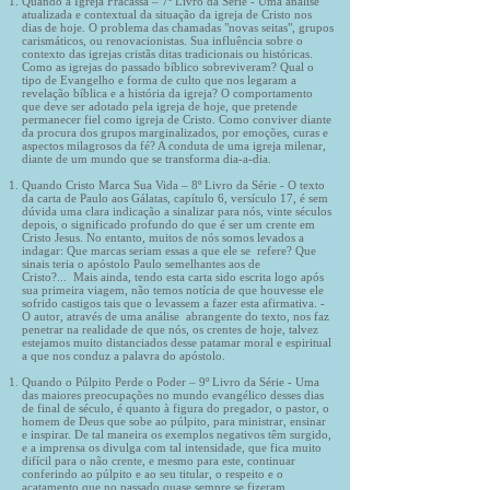
Quando a Igreja Fracassa – 7º Livro da Série - Uma análise
atualizada e contextual da situação da igreja de Cristo nos
dias de hoje. O problema das chamadas "novas seitas", grupos
carismáticos, ou renovacionistas. Sua influência sobre o
contexto das igrejas cristãs ditas tradicionais ou históricas.
Como as igrejas do passado bíblico sobreviveram? Qual o
tipo de Evangelho e forma de culto que nos legaram a
revelação bíblica e a história da igreja? O comportamento
que deve ser adotado pela igreja de hoje, que pretende
permanecer fiel como igreja de Cristo. Como conviver diante
da procura dos grupos marginalizados, por emoções, curas e
aspectos milagrosos da fé? A conduta de uma igreja milenar,
diante de um mundo que se transforma dia-a-dia.
Quando Cristo Marca Sua Vida – 8º Livro da Série - O texto
da carta de Paulo aos Gálatas, capítulo 6, versículo 17, é sem
dúvida uma clara indicação a sinalizar para nós, vinte séculos
depois, o significado profundo do que é ser um crente em
Cristo Jesus. No entanto, muitos de nós somos levados a
indagar: Que marcas seriam essas a que ele se refere? Que
sinais teria o apóstolo Paulo semelhantes aos de
Cristo?... Mais ainda, tendo esta carta sido escrita logo após
sua primeira viagem, não temos notícia de que houvesse ele
sofrido castigos tais que o levassem a fazer esta afirmativa. -
O autor, através de uma análise abrangente do texto, nos faz
penetrar na realidade de que nós, os crentes de hoje, talvez
estejamos muito distanciados desse patamar moral e espiritual
a que nos conduz a palavra do apóstolo.
Quando o Púlpito Perde o Poder – 9º Livro da Série - Uma
das maiores preocupações no mundo evangélico desses dias
de final de século, é quanto à figura do pregador, o pastor, o
homem de Deus que sobe ao púlpito, para ministrar, ensinar
e inspirar. De tal maneira os exemplos negativos têm surgido,
e a imprensa os divulga com tal intensidade, que fica muito
difícil para o não crente, e mesmo para este, continuar
conferindo ao púlpito e ao seu titular, o respeito e o
acatamento que no passado quase sempre se fizeram