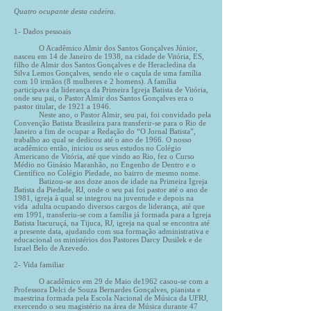
Quatro ocupante desta cadeira.
1- Dados pessoais
O Acadêmico Almir dos Santos Gonçalves Júnior,
nasceu em 14 de Janeiro de 1938, na cidade de Vitória, ES,
filho de Almir dos Santos Gonçalves e de Heracledina da
Silva Lemos Gonçalves, sendo ele o caçula de uma família
com 10 irmãos (8 mulheres e 2 homens). A família
participava da liderança da Primeira Igreja Batista de Vitória,
onde seu pai, o Pastor Almir dos Santos Gonçalves era o
pastor titular, de 1921 a 1946.
Neste ano, o Pastor Almir, seu pai, foi convidado pela
Convenção Batista Brasileira para transferir-se para o Rio de
Janeiro a fim de ocupar a Redação do “O Jornal Batista”,
trabalho ao qual se dedicou até o ano de 1966. O nosso
acadêmico então, iniciou os seus estudos no Colégio
Americano de Vitória, até que vindo ao Rio, fez o Curso
Médio no Ginásio Maranhão, no Engenho de Dentro e o
Científico no Colégio Pìedade, no bairro de mesmo nome.
Batizou-se aos doze anos de idade na Primeira Igreja
Batista da Piedade, RJ, onde o seu pai foi pastor até o ano de
1981, igreja à qual se integrou na juventude e depois na
vida adulta ocupando diversos cargos de liderança, até que
em 1991, transferiu-se com a família já formada para a Igreja
Batista Itacuruçá, na Tijuca, RJ, igreja na qual se encontra até
a presente data, ajudando com sua formação administrativa e
educacional os ministérios dos Pastores Darcy Dusilek e de
Israel Belo de Azevedo.
2- Vida familiar
O acadêmico em 29 de Maio de1962 casou-se com a
Professora Delci de Souza Bernardes Gonçalves, pianista e
maestrina formada pela Escola Nacional de Música da UFRJ,
exercendo o seu magistério na área de Música durante 47