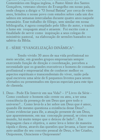
Comentários em língua inglesa, o Pastor Almir dos Santos
Gonçalves, veterano obreiro do Evangelho em nosso país,
onde chegou a dirigir o "O Jornal Batista" por cerca de vinte
anos, brindou o nosso povo com estudos sobre cada um dos
salmos em semanas intercaladas durante quatro anos naquele
semanário. Esse trabalho de fôlego, sem similar em nossa
bibliografia, é agora compilado pelo filho do autor, e trazido
a lume em roupagem atual e atraente. Foi escrito com a
finalidade de servir como inspiração a seus colegas de
ministério pastoral, na elaboração de sermões baseados no
saltério da Bíblia.
E - SÉRIE “EVANGELIZAÇÃO DINÂMICA”:
Tendo vivido 30 anos de sua vida profissional no
meio secular, em grandes grupos empresariais sempre
exercendo função de direção e coordenação, percebeu a
necessidade que os grandes executivos e homens de comando
profissional e empresarial têm de conhecer melhor os
aspectos espirituais e transcendentais do viver, razão pela
qual escreveu uma série de 6 pequenos livretos para serem
ofertados ou presenteados em épocas especiais para este tipo
de clientela.
Deus - Pode Ele Intervir em sua Vida? – 1º Livro da Série -
Como conduzir o homem não crente ou ateu, a ter uma
consciência da presença de um Deus que gere todo o
universo?... Como levá-lo a ler sobre um Deus que é amor,
quando êle mesmo questiona a existência desse Deus?...
Como evidenciar para êle, a atuação presente de um Deus,
que aparentemente, em sua concepção pessoal, se criou este
mundo, há muito tempo que o deixou de lado?... Em
linguagem clara e objetiva, o autor leva o leitor de maneira
rápida e direta, através das questões que levanta, a fazer uma
auto-análise do seu conceito pessoal de Deus, o Ser Criador,
Onipotente, Onisciente e Onipresente!