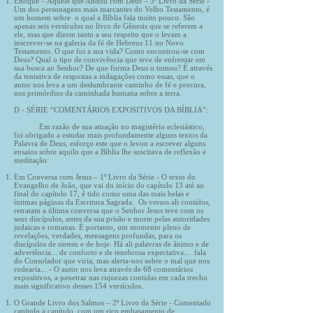
Enoque – Aquele que Andou com Deus – 3º Livro da Série -
Um dos personagens mais marcantes do Velho Testamento, é
um homem sobre o qual a Bíblia fala muito pouco. São
apenas seis versículos no livro de Gênesis que se referem a
ele, mas que dizem tanto a seu respeito que o levam a
inscrever-se na galeria da fé de Hebreus 11 no Novo
Testamento. O que foi a sua vida? Como encontrou-se com
Deus? Qual o tipo de convivência que teve de enfrentar em
sua busca ao Senhor? De que forma Deus o tomou? É através
da tentativa de respostas a indagações como essas, que o
autor nos leva a um deslumbrante caminho de fé e procura,
nos primórdios da caminhada humana sobre a terra.
D - SÉRIE “COMENTÁRIOS EXPOSITIVOS DA BÍBLIA”:
Em razão de sua atuação no magistério eclesiástico,
foi obrigado a estudar mais profundamente alguns textos da
Palavra de Deus, esforço este que o levou a escrever alguns
ensaios sobre aquilo que a Bíblia lhe suscitava de reflexão e
meditação:
Em Conversa com Jesus – 1º Livro da Série - O texto do
Evangelho de João, que vai do início do capítulo 13 até ao
final do capítulo 17, é tido como uma das mais belas e
íntimas páginas da Escritura Sagrada. Os versos ali contidos,
retratam a última conversa que o Senhor Jesus teve com os
seus discípulos, antes da sua prisão e morte pelas autoridades
judaicas e romanas. É portanto, um momento pleno de
revelações, verdades, mensagens profundas, para os
discípulos de ontem e de hoje. Há ali palavras de ânimo e de
advertência... de conforto e de tenebrosa expectativa... fala
do Consolador que viria, mas alerta-nos sobre o mal que nos
rodearia... - O autor nos leva através de 68 comentários
expositivos, a penetrar nas riquezas contidas em cada trecho
mais significativo desses 154 versículos.
O Grande Livro dos Salmos – 2º Livro da Série - Comentado
capítulo a capítulo, com um rico embasamento de