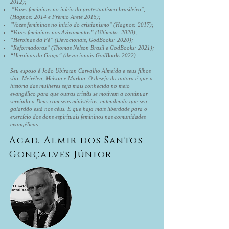
2012);
"Vozes femininas no início do protestantismo brasileiro",
(Hagnos: 2014 e Prêmio Areté 2015);
"Vozes femininas no início do cristianismo" (Hagnos: 2017);
“Vozes femininas nos Avivamentos” (Ultimato: 2020);
“Heroínas da Fé” (Devocionais, GodBooks: 2020);
“Reformadoras” (Thomas Nelson Brasil e GodBooks: 2021);
“Heroínas da Graça” (devocionais-GodBooks 2022).
Seu esposo é João Ubiratan Carvalho Almeida e seus filhos
são: Meirélen, Meison e Marlon. O desejo da autora é que a
história das mulheres seja mais conhecida no meio
evangélico para que outras cristãs se motivem a continuar
servindo a Deus com seus ministérios, entendendo que seu
galardão está nos céus. E que haja mais liberdade para o
exercício dos dons espirituais femininos nas comunidades
evangélicas.
Acad. Almir dos Santos
Gonçalves Júnior