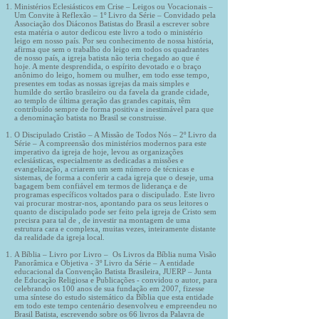
Ministérios Eclesiásticos em Crise – Leigos ou Vocacionais –
Um Convite à Reflexão – 1º Livro da Série – Convidado pela
Associação dos Diáconos Batistas do Brasil a escrever sobre
esta matéria o autor dedicou este livro a todo o ministério
leigo em nosso país. Por seu conhecimento de nossa história,
afirma que sem o trabalho do leigo em todos os quadrantes
de nosso país, a igreja batista não teria chegado ao que é
hoje. A mente desprendida, o espírito devotado e o braço
anônimo do leigo, homem ou mulher, em todo esse tempo,
presentes em todas as nossas igrejas da mais simples e
humilde do sertão brasileiro ou da favela da grande cidade,
ao templo de última geração das grandes capitais, têm
contribuído sempre de forma positiva e inestimável para que
a denominação batista no Brasil se construisse.
O Discipulado Cristão – A Missão de Todos Nós – 2º Livro da
Série – A compreensão dos ministérios modernos para este
imperativo da igreja de hoje, levou as organizações
eclesiásticas, especialmente as dedicadas a missões e
evangelização, a criarem um sem número de técnicas e
sistemas, de forma a conferir a cada igreja que o deseje, uma
bagagem bem confiável em termos de liderança e de
programas específicos voltados para o discipulado. Este livro
vai procurar mostrar-nos, apontando para os seus leitores o
quanto de discipulado pode ser feito pela igreja de Cristo sem
precisra para tal de , de investir na montagem de uma
estrutura cara e complexa, muitas vezes, inteiramente distante
da realidade da igreja local.
A Bíblia – Livro por Livro – Os Livros da Bíblia numa Visão
Panorâmica e Objetiva - 3º Livro da Série – A entidade
educacional da Convenção Batista Brasileira, JUERP – Junta
de Educação Religiosa e Publicações - convidou o autor, para
celebrando os 100 anos de sua fundação em 2007, fizesse
uma síntese do estudo sistemático da Bíblia que esta entidade
em todo este tempo centenário desenvolveu e empreendeu no
Brasil Batista, escrevendo sobre os 66 livros da Palavra de