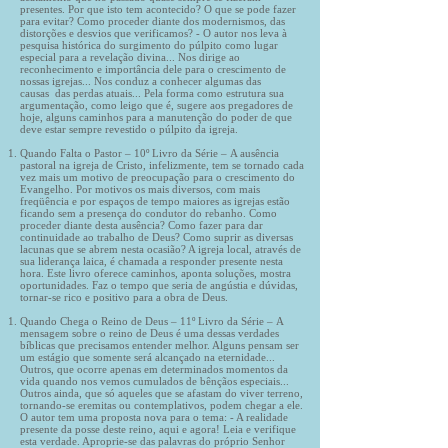
presentes. Por que isto tem acontecido? O que se pode fazer
para evitar? Como proceder diante dos modernismos, das
distorções e desvios que verificamos? - O autor nos leva à
pesquisa histórica do surgimento do púlpito como lugar
especial para a revelação divina... Nos dirige ao
reconhecimento e importância dele para o crescimento de
nossas igrejas... Nos conduz a conhecer algumas das
causas das perdas atuais... Pela forma como estrutura sua
argumentação, como leigo que é, sugere aos pregadores de
hoje, alguns caminhos para a manutenção do poder de que
deve estar sempre revestido o púlpito da igreja.
Quando Falta o Pastor – 10º Livro da Série – A ausência
pastoral na igreja de Cristo, infelizmente, tem se tornado cada
vez mais um motivo de preocupação para o crescimento do
Evangelho. Por motivos os mais diversos, com mais
freqüência e por espaços de tempo maiores as igrejas estão
ficando sem a presença do condutor do rebanho. Como
proceder diante desta ausência? Como fazer para dar
continuidade ao trabalho de Deus? Como suprir as diversas
lacunas que se abrem nesta ocasião? A igreja local, através de
sua liderança laica, é chamada a responder presente nesta
hora. Este livro oferece caminhos, aponta soluções, mostra
oportunidades. Faz o tempo que seria de angústia e dúvidas,
tornar-se rico e positivo para a obra de Deus.
Quando Chega o Reino de Deus – 11º Livro da Série – A
mensagem sobre o reino de Deus é uma dessas verdades
bíblicas que precisamos entender melhor. Alguns pensam ser
um estágio que somente será alcançado na eternidade...
Outros, que ocorre apenas em determinados momentos da
vida quando nos vemos cumulados de bênçãos especiais...
Outros ainda, que só aqueles que se afastam do viver terreno,
tornando-se eremitas ou contemplativos, podem chegar a ele.
O autor tem uma proposta nova para o tema: - A realidade
presente da posse deste reino, aqui e agora! Leia e verifique
esta verdade. Aproprie-se das palavras do próprio Senhor