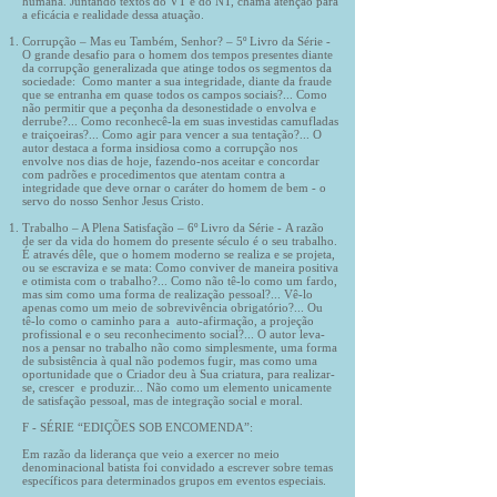
humana. Juntando textos do VT e do NT, chama atenção para
a eficácia e realidade dessa atuação.
Corrupção – Mas eu Também, Senhor? – 5º Livro da Série -
O grande desafio para o homem dos tempos presentes diante
da corrupção generalizada que atinge todos os segmentos da
sociedade: Como manter a sua integridade, diante da fraude
que se entranha em quase todos os campos sociais?... Como
não permitir que a peçonha da desonestidade o envolva e
derrube?... Como reconhecê-la em suas investidas camufladas
e traiçoeiras?... Como agir para vencer a sua tentação?... O
autor destaca a forma insidiosa como a corrupção nos
envolve nos dias de hoje, fazendo-nos aceitar e concordar
com padrões e procedimentos que atentam contra a
integridade que deve ornar o caráter do homem de bem - o
servo do nosso Senhor Jesus Cristo.
Trabalho – A Plena Satisfação – 6º Livro da Série - A razão
de ser da vida do homem do presente século é o seu trabalho.
É através dêle, que o homem moderno se realiza e se projeta,
ou se escraviza e se mata: Como conviver de maneira positiva
e otimista com o trabalho?... Como não tê-lo como um fardo,
mas sim como uma forma de realização pessoal?... Vê-lo
apenas como um meio de sobrevivência obrigatório?... Ou
tê-lo como o caminho para a auto-afirmação, a projeção
profissional e o seu reconhecimento social?... O autor leva-
nos a pensar no trabalho não como simplesmente, uma forma
de subsistência à qual não podemos fugir, mas como uma
oportunidade que o Criador deu à Sua criatura, para realizar-
se, crescer e produzir... Não como um elemento unicamente
de satisfação pessoal, mas de integração social e moral.
F - SÉRIE “EDIÇÕES SOB ENCOMENDA”:
Em razão da liderança que veio a exercer no meio
denominacional batista foi convidado a escrever sobre temas
específicos para determinados grupos em eventos especiais.