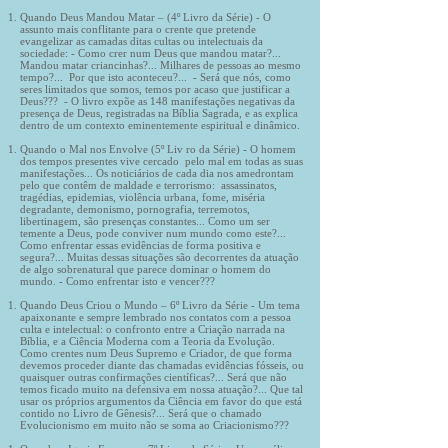
Quando Deus Mandou Matar – (4º Livro da Série) - O
assunto mais conflitante para o crente que pretende
evangelizar as camadas ditas cultas ou intelectuais da
sociedade: - Como crer num Deus que mandou matar?...
Mandou matar criancinhas?... Milhares de pessoas ao mesmo
tempo?... Por que isto aconteceu?... - Será que nós, como
seres limitados que somos, temos por acaso que justificar a
Deus??? - O livro expõe as 148 manifestações negativas da
presença de Deus, registradas na Bíblia Sagrada, e as explica
dentro de um contexto eminentemente espiritual e dinâmico.
Quando o Mal nos Envolve (5º Liv ro da Série) - O homem
dos tempos presentes vive cercado pelo mal em todas as suas
manifestações... Os noticiários de cada dia nos amedrontam
pelo que contêm de maldade e terrorismo: assassinatos,
tragédias, epidemias, violência urbana, fome, miséria
degradante, demonismo, pornografia, terremotos,
libertinagem, são presenças constantes... Como um ser
temente a Deus, pode conviver num mundo como este?...
Como enfrentar essas evidências de forma positiva e
segura?... Muitas dessas situações são decorrentes da atuação
de algo sobrenatural que parece dominar o homem do
mundo. - Como enfrentar isto e vencer???
Quando Deus Criou o Mundo – 6º Livro da Série - Um tema
apaixonante e sempre lembrado nos contatos com a pessoa
culta e intelectual: o confronto entre a Criação narrada na
Bíblia, e a Ciência Moderna com a Teoria da Evolução.
Como crentes num Deus Supremo e Criador, de que forma
devemos proceder diante das chamadas evidências fósseis, ou
quaisquer outras confirmações científicas?... Será que não
temos ficado muito na defensiva em nossa atuação?... Que tal
usar os próprios argumentos da Ciência em favor do que está
contido no Livro de Gênesis?... Será que o chamado
Evolucionismo em muito não se soma ao Criacionismo???