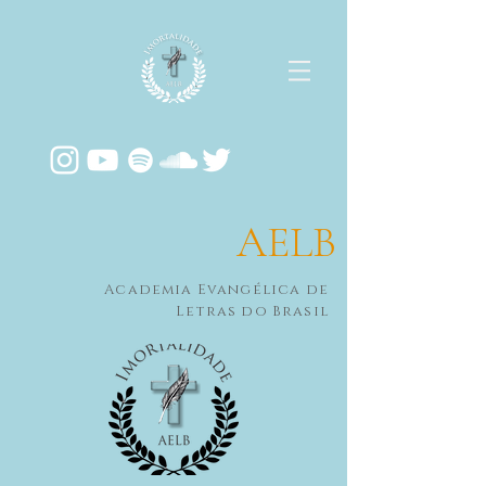
AELB
Academia Evangélica de
Letras do Brasil