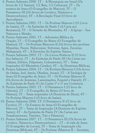
Pontos Salientes 2000: 1T - A Monarquia em Israel (Os
livros de 1/2 Samuel, 1/2 Reis, 1/2 Crônicas); 2T – Os
ensinos de Jesus (O Evangelho de Marcos); 3T – O
Pentateuco III (Os livros de Levitico, Números e
Deuteronômio); 4T – A Revelação Final (O livro de
Apocalipse);.
Pontos Salientes 2001: 1T – Os Profetas Maiores I (O Livro
de Isaías); 2T – As Epístolas de Paulo I (A Carta aos
Romanos); 3T – O Sermão da Montanha; 4T – A Igreja – Sua
Natureza e Missão;
Pontos Salientes 2002: 1T – Adoutrina Bíblica da
Oração; 2T – O Evangelho do Reino (O Evangelho de
Mateus); 3T – Os Profetas Menores II (Os livros dos profetas
Miquéias, Naum, Habacuque, Sofonias, Ageu, Zacarias,
Malaquias); 4T – A Doutrina do Espírito Santos;
Pontos Salientes 2003: 1T – Os Livros Poéticos II (O livro
dos Salmos); 2T – As Epístolas de Paulo III (As Cartas aos
Gálatas, Efésios, Filipenses, Colossenses); 3T – Tema
Inspirador (O Ministério Cristão); 4T – As Doutrinas Bíblicas;
Pontos Salientes 2004: 1T – Os Profetas Menores I (Os livros
de Oséias, Joel, Amós, Obadias, Jonas); 2T – A Teologia de
Jesus (O Evangelho de João); 3T – Os Profetas Maiores II
(Os livros de Jeremias, Lamentações, Eequiel e Daniel); 4T –
As Epístolas de Paulo II (As Cartas 1ª e 2ª aos Coríntios).
Pontos Salientes 2005: 1T – O Pentateuco I (O livro de
Gênesis); 2T – O Evangelho do Reino (O livro de
Mateus); 3T – Tema inspirador (A Doutrina de Deus); 4T –
Os Profetas Maiores I (O livro de Isaías);
Pontos Salientes 2006: 1T- O Pentateuco II (O livro de
Êxodo); 2T – Os Ensinos de Jesus (O Evangelho de
Marcos); 3T – Tema de Inspiração (A Doutrina do Espírito
Santo); 4T – As Epístolas de Paulo IV (As Cartas aos
Tessalonicenses, Timóteo, Tito e Filemon);
Pontos Salientes 2007: 1T – O Pentateuco III (Os livros de
Levítico, Números e Deuteronômio) – 2T – A vida de Jesus
(O Evangelho de Lucas); 3T – Tema de Inspiração (As
Doutrinas Bíblicas); 4T – Os Profetas \|Maiores II – Jeremias,