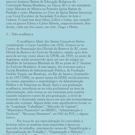
anos no Instituto Batista de Educação Religiosa da
Convenção Batista Brasileira, na Tijuca, RJ e o seu ministério
como Ministra de Música na Primeira Igreja Batista de
Piedade e como Maestrina no Coro da Igreja Batista Itacuruçá
e no Coral Excelsior da Sociedade Excelsior de Arte e
Cultura. O casal tem duas filhas, Lídice e Lítiza, que casando
com os genros Edson e Carlos Alberto, respectivamente, lhes
deram, cada um dos casais, um neto, Tiago e Heitor.
3 – Vida acadêmica
O acadêmico Almir dos Santos Gonçalves Júnior,
completando o Curso Científico em 1956, formou-se no
Centro de Preparação dos Oficiais da Reserva do RJ, como
Oficial da Reserva do Exército Brasileiro, saindo após dois
anos de serviço como aluno do CPOR, em 1959, no posto de
Aspirante, sendo promovido após um ano de estágio no
Batalhão de Infantaria Blindada do RJ ao posto de 2º Tenente
do Exército Brasileiro. A esse tempo, fez concurso para a
Escola Brasileira de Administração Pública, da Fundação
Getúlio Vargas, em Botafogo, no Rio de Janeiro, formando-
se de 1957/1960, na quarta turma da EBAP, escola pioneira
do ensino sistemático e metodológico da Administração
Pública e de Empresas no Brasil. Após a sua graduação
acadêmica, introduziu-se na vida profissional na área da
administração, indo tornar-se um entusiasta pela matéria
fazendo inúmeros cursos de pós-graduação, a nível de
mestrado e doutorado numa época em que tais nomenclaturas
ainda não existiam. Alguns deles mais significativos foram os
de “Legislação Trabalhista”, “Mercado de Capitais”,
“Matemática Financeira” no IBMEC, “Administração e
Gerência”, “Recursos Humanos”, no IAG da PUC, e alguns
outros.
Por força de sua especialização foi convidado a
lecionar sobre as matérias mais requeridas à época no
mercado de trabalho, ministrando cursos de “Simplificação e
Racionalização do Trabalho”, “Organização e Métodos”,