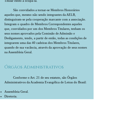
Titular eleito a ocupá-la.
São convidados a tornar-se Membros Honorários
aqueles que, mesmo não sendo integrantes da AELB,
distinguiram-se pela cooperação marcante com a associação.
Integram o quadro de Membros Correspondentes aqueles
que, convidados por um dos Membros Titulares, tenham os
seus nomes aprovados pela Comissão de Admissão e
Desligamento, tendo, a partir de então, todas as condições de
integrarem uma das 40 cadeiras dos Membros Titulares,
quando de sua vacância, através da aprovação de seus nomes
na Assembleia Geral.
Órgãos Administrativos
Conforme o Art. 21 de seu estatuto, são Órgãos
Administrativos da Academia Evangélica de Letras do Brasil:
Assembleia Geral.
Diretoria.
Conselho Fiscal.
A Assembleia Geral é composta de Membros Titulares e
Eméritos, sendo o órgão máximo da AELB, reunindo-se
ordinariamente (“AGO”) a cada dois anos, na primeira
semana de dezembro, tanto para eleger os membros dos
Órgãos Administrativos, como apreciar e deliberar sobre a