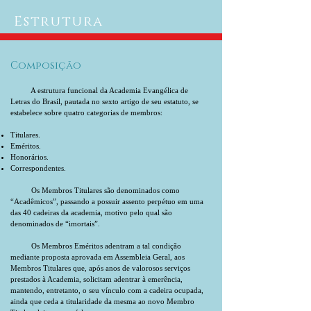
Estrutura
Composição
A estrutura funcional da Academia Evangélica de
Letras do Brasil, pautada no sexto artigo de seu estatuto, se
estabelece sobre quatro categorias de membros:
Titulares.
Eméritos.
Honorários.
Correspondentes.
Os Membros Titulares são denominados como
“Acadêmicos”, passando a possuir assento perpétuo em uma
das 40 cadeiras da academia, motivo pelo qual são
denominados de “imortais”.
Os Membros Eméritos adentram a tal condição
mediante proposta aprovada em Assembleia Geral, aos
Membros Titulares que, após anos de valorosos serviços
prestados à Academia, solicitam adentrar à emerência,
mantendo, entretanto, o seu vínculo com a cadeira ocupada,
ainda que ceda a titularidade da mesma ao novo Membro