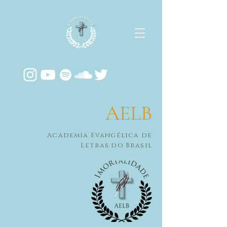
AELB
Academia Evangélica de
Letras do Brasil